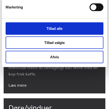
På vores værksted tilskærer, sliber og forarbejder
Marketing
vi glas og spejle til både private, håndværkere og
virksomheder.
Læs mere
Tillad alle
Tillad valgte
Bilglas
Afvis
I vores bilglas afdeling reparerer vi stenslag i din
frontrude mens du behageligt kan vente med en
kop frisk kaffe.
Læs mere
Døre/vinduer