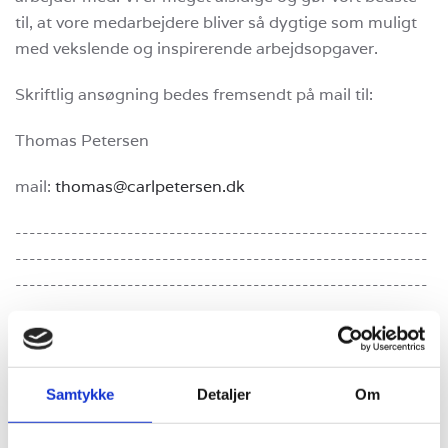
til, at vore medarbejdere bliver så dygtige som muligt
med vekslende og inspirerende arbejdsopgaver.
Skriftlig ansøgning bedes fremsendt på mail til:
Thomas Petersen
mail:
thomas@carlpetersen.dk
-----------------------------------------------------------
-----------------------------------------------------------
-----------------------------------------------------------
-------
Carl Petersen & Søn A/S er én af Nordsjællands ældste
og mest fleksible glarmestervirksomheder med
Samtykke
Detaljer
Om
hovedafdeling i Hillerød og underafdeling i Birkerød. Vi
har været i glarmesterbranchen i over et århundrede,