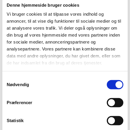
så vi ved, hvad vi laver. Vi fornyer os hele tiden ved at
Denne hjemmeside bruger cookies
kunne tilbyde de nyeste og mest moderne
Vi bruger cookies til at tilpasse vores indhold og
glasløsninger, men samtidig holder vi fast i de gamle
annoncer, til at vise dig funktioner til sociale medier og til
dyder, der fungerer. Vi beskæftiger os med alt inden
at analysere vores trafik. Vi deler også oplysninger om
for glarmesterfaget, herunder har vi specialafdeling
din brug af vores hjemmeside med vores partnere inden
med reparation og udskiftning af bilglas som en del af
for sociale medier, annonceringspartnere og
Ryds Bilglas.
analysepartnere. Vores partnere kan kombinere disse
data med andre oplysninger, du har givet dem, eller som
Oprettet den
12. februar 2022
.
de har indsamlet fra din brug af deres tjenester.
Samtykkevalg
FORRIGE
NÆSTE
Nødvendig
Præferencer
Glarmester
Statistik