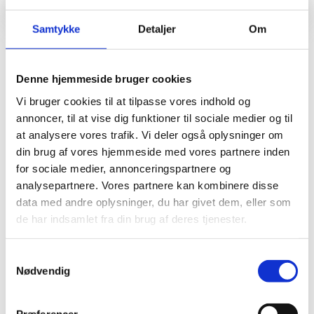
Samtykke
Detaljer
Om
Seneste nyt
Glarmesterlærling søges
Denne hjemmeside bruger cookies
Vi bruger cookies til at tilpasse vores indhold og
Glarmesterlærling Vi søger en energisk frisk lærling til
annoncer, til at vise dig funktioner til sociale medier og til
vort firma som har hænderne skruet rigtigt på og kan
at analysere vores trafik. Vi deler også oplysninger om
din brug af vores hjemmeside med vores partnere inden
bruge hovedet. Går du med et ønsk…
for sociale medier, annonceringspartnere og
Læs mere
analysepartnere. Vores partnere kan kombinere disse
data med andre oplysninger, du har givet dem, eller som
de har indsamlet fra din brug af deres tjenester.
Samtykkevalg
Nødvendig