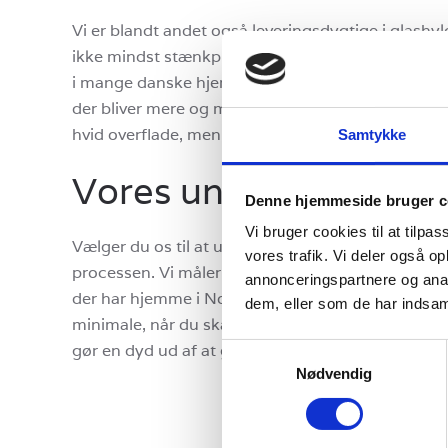
Vi er blandt andet også leveringsdygtige i glashyld
ikke mindst stænkplader til dit køkken. Stænkplad
i mange danske hjem de seneste år og har erstatt
der bliver mere og mere umoderne. Stænkpladerne
hvid overflade, men kan også produceres i speciell
Samtykke
Vores unikke glasløsn
Denne hjemmeside bruger c
Vi bruger cookies til at tilpas
Vælger du os til at udføre dit interiørglasarbejde
vores trafik. Vi deler også 
processen. Vi måler op, rådgiver, producerer, leve
annonceringspartnere og anal
der har hjemme i Nordsjælland. Dermed skal du se
dem, eller som de har indsaml
minimale, når du skal have nye hylder, spejle, stæn
gør en dyd ud af at gøre det så nemt som muligt f
Samtykkevalg
Nødvendig