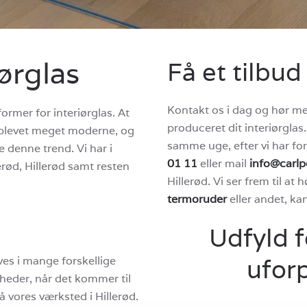
iørglas
Få et tilbud
Kontakt os i dag og hør me
former for interiørglas. At
produceret dit interiørglas
er blevet meget moderne, og
samme uge, efter vi har for
e denne trend. Vi har i
01 11
eller mail
info@carlp
erød, Hillerød samt resten
Hillerød. Vi ser frem til at
termoruder
eller andet, ka
Udfyld f
uforp
ves i mange forskellige
gheder, når det kommer til
å vores værksted i Hillerød.