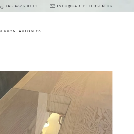
+45 4826 0111
INFO@CARLPETERSEN.DK
DER
KONTAKT
OM OS