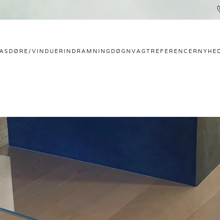
LAS
DØRE/VINDUER
INDRAMNING
DØGNVAGT
REFERENCER
NYHE