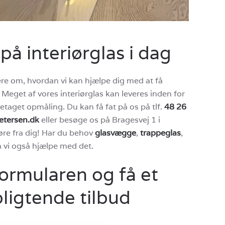
 på interiørglas i dag
re om, hvordan vi kan hjælpe dig med at få
. Meget af vores interiørglas kan leveres inden for
etaget opmåling. Du kan få fat på os på tlf.
48 26
etersen.dk
eller besøge os på Bragesvej 1 i
 høre fra dig! Har du behov
glasvægge
,
trappeglas
,
n vi også hjælpe med det.
ormularen og få et
ligtende tilbud