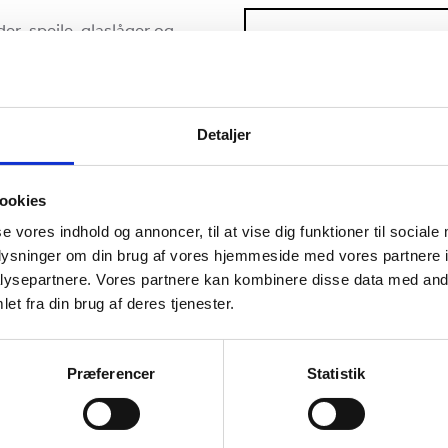
er, spejle, glaslåger og
Navn
*
er i glas har vundet indpas
et stænkpladerne af stål,
 er populære i sort og
Virksomhed
e farver, hvis det ønskes.
Detaljer
inger
ookies
Postnummer
*
se vores indhold og annoncer, til at vise dig funktioner til sociale
, er vi med gennem hele
oplysninger om din brug af vores hjemmeside med vores partnere i
rer og monterer hos alle,
ysepartnere. Vores partnere kan kombinere disse data med andr
lv gøre det absolut
et fra din brug af deres tjenester.
Din besked
*
kplader eller glaslåger. Vi
or dig.
Præferencer
Statistik